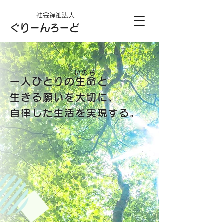
社会福祉法人
ぐりーんろーど
いのち
一人ひとりの生命と
生きる願いを大切に、
自律した生活を実現する。